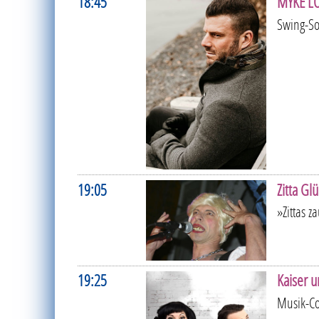
18:45
MYKE L
Swing-S
19:05
Zitta Gl
»Zittas 
19:25
Kaiser u
Musik-Co