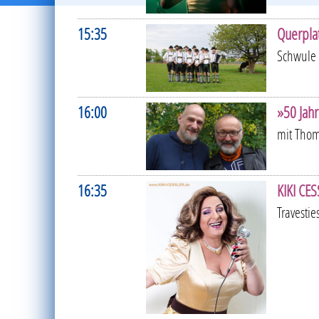
15:35
Querplat
Schwule 
16:00
»50 Jah
mit Tho
16:35
KIKI CE
Travesti