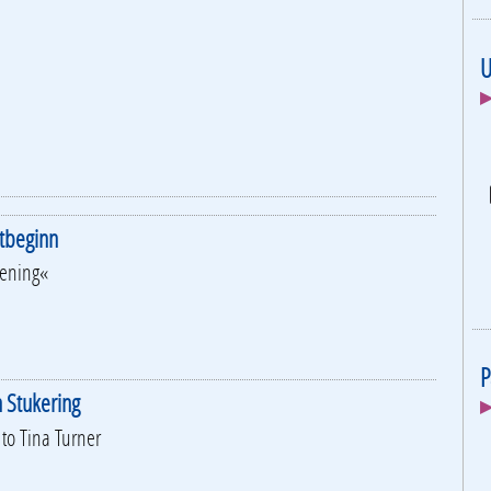
U
▶
stbeginn
P
▶
tening«
n Stukering
 to Tina Turner