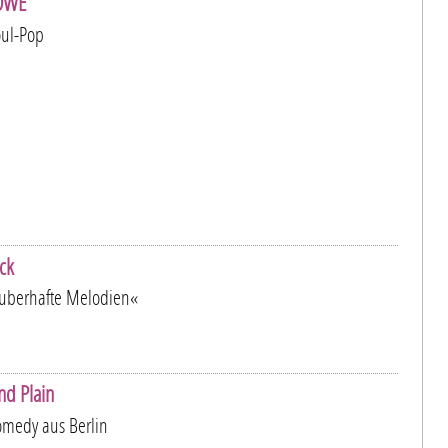
OWE
oul-Pop
ück
zauberhafte Melodien«
nd Plain
medy aus Berlin