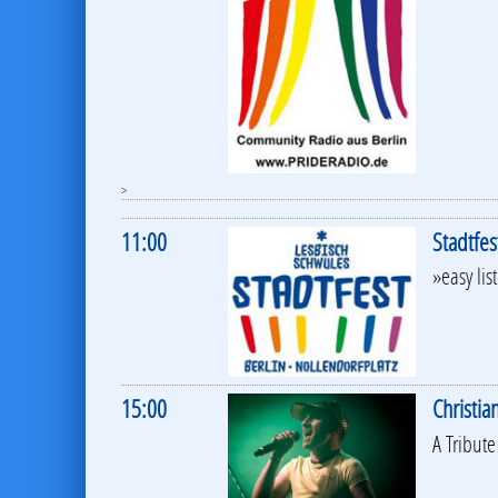
>
11:00
Stadtfe
»easy lis
15:00
Christia
A Tribute