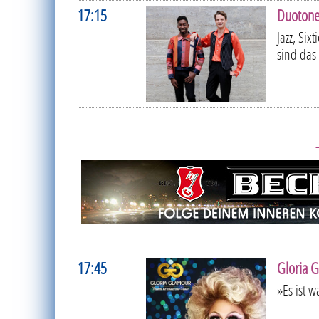
17:15
Duoton
Jazz, Six
sind das
17:45
Gloria 
»Es ist 