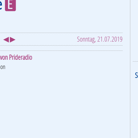
e
E
◀ ▶
Sonntag, 21.07.2019
von Prideradio
ion
S