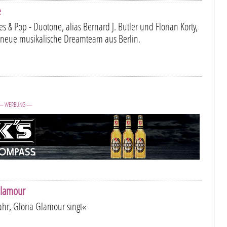
e
ties & Pop - Duotone, alias Bernard J. Butler und Florian Korty,
 neue musikalische Dreamteam aus Berlin.
— WERBUNG —
Glamour
wahr, Gloria Glamour singt«