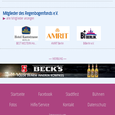
Mitglieder des Regenbogenfonds e.V.
▶ alle Mitglieder anzeigen
BEST WESTERN Ho...
AMRIT Berlin
BiBerlin e.V.
— WERBUNG —
Startseite
Facebook
Stadtfest
Bühnen
Fotos
Hilfe/Service
Kontakt
Datenschutz