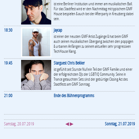
ist eine Berliner Institution und immer am musikalischen Ball.
Für das Stadtfest wird er den Nachmittag mit typischem GMF
House bespielen & auch bei der Afterparty in Kreuzberg dabei
sein.
18:30
Jaycap
ist einer der neusten GMF Artist Zugänge & hat beim GMF
auch seinen musikalischen Übergang zwischen den poppigen
& urbanen Anfängen zu seinem aktuellen sehr progressiven
TechHouse Klang.
19:45
Starguest Chris Bekker
ist gefühlt seit Stunde Null ein Teil der GMF Familie und einer
der erfolgreichsten DJs der LGBTIQ Community. Seine in
Trance getauchten Sets sind der gebürtige Closing Act des
Stadtfests am GMF Sonntag.
21:00
Ende des Bühnenprogramms
Samstag, 20.07.2019
◀ ▶
Sonntag, 21.07.2019