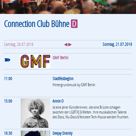
Connection Club Bühne
D
Samstag, 20.07.2019
◀ ▶
Sonntag, 21.07.2019
➽
GMF Berlin
11:00
Stadtfestbeginn
Hintergrundmusik by GMF Berlin
15:00
Annie O
ist eine jener Künstlerinnen, die eine Brücke schlagen
zwischen der LGBTIQ & Welten. Ihre musikalischen Talente
des Disco, Nu-Disco & feinstem Tech-House werden fruchten.
16:30
Deejay Divinity