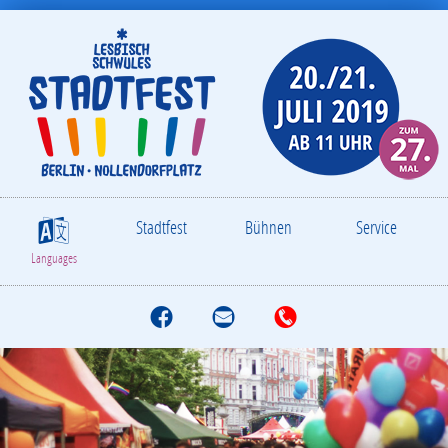
Stadtfest
Bühnen
Service
S
Languages
f
M
T