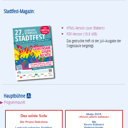
Stadtfest-Magazin:
HTML-Version (zum Blättern)
PDF-Version (10,9 MB)
Das gedruckte Heft ist der Juli-Ausgabe der
Siegessäule beigelegt.
Hauptbühne
:
A
▶ Programmpunkt
Motto 2019
Das wilde Sofa
»Kevin allein zuhaus«
Die Promi-Talkshow
Mit
Kevin Kühnert
Lesbisch-schwules Stadtfest
Bundesvorsitzender