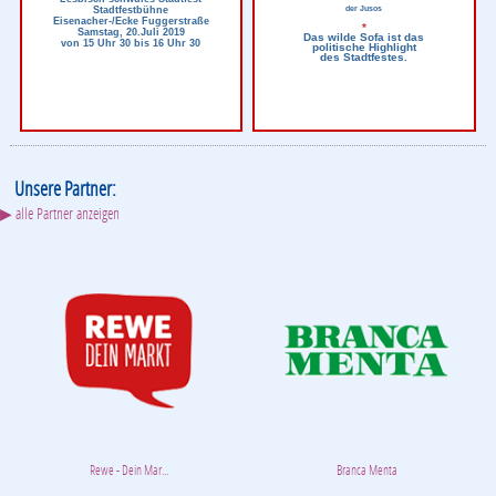
Stadtfestbühne
der Jusos
Eisenacher-/Ecke Fuggerstraße
*
Samstag, 20.Juli 2019
Das wilde Sofa ist das
von 15 Uhr 30 bis 16 Uhr 30
politische Highlight
des Stadtfestes.
Unsere Partner:
▶ alle Partner anzeigen
Rewe - Dein Mar...
Branca Menta