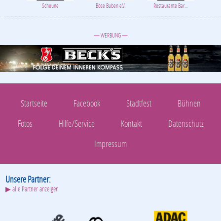
Scheune
Böse Buben e.V.
Restaurante Bar...
— WERBUNG —
Startseite
Facebook
Stadtfest
Bühnen
Fotos
Hilfe/Service
Kontakt
Datenschutz
Impressum
Unsere Partner:
▶ alle Partner anzeigen