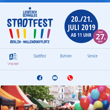
Stadtfest
Bühnen
Service
S
Languages
f
M
T