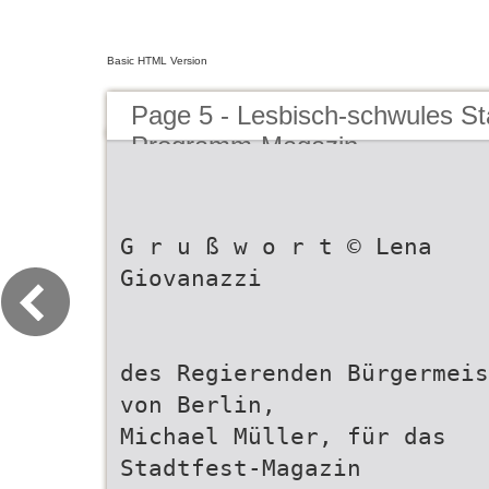
Basic HTML Version
Page 5 - Lesbisch-schwules St
Programm-Magazin
G r u ß w o r t © Lena
Giovanazzi
des Regierenden Bürgermeis
von Berlin,
Michael Müller, für das
Stadtfest-Magazin